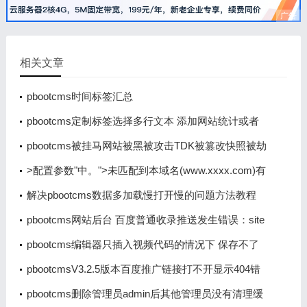
广告
相关文章
pbootcms时间标签汇总
pbootcms定制标签选择多行文本 添加网站统计或者
是客服类js代码时出现br换行 导致代码不生效
pbootcms被挂马网站被黑被攻击TDK被篡改快照被劫
持怎么办的解决办法
>配置参数"中。">未匹配到本域名(www.xxxx.com)有
效授权码，请到PbootCMS官网免费获取，并登录系
解决pbootcms数据多加载慢打开慢的问题方法教程
统后台填写到"全局配置>>配置参数"中。
pbootcms网站后台 百度普通收录推送发生错误：site
error
pbootcms编辑器只插入视频代码的情况下 保存不了
数据
pbootcmsV3.2.5版本百度推广链接打不开显示404错
误页面
pbootcms删除管理员admin后其他管理员没有清理缓