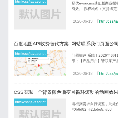
html/css/javascript
易优eyoucms基础版商业授权的官方核心信息如下： 核心基
有效‌。 ‌授权域名‌：支
2026-06-19
【
html/css/ja
百度地图API收费替代方案_网站联系我们页面公
html/css/javascript
问题描述 系统于2026年6月18日检测到当前产品使用的地图服务未完成商用授权，可能出现不稳定/受
限；【产品用户】请联系产
2026-06-18
【
html/css/ja
CSS实现一个背景颜色渐变且循环滚动的动画效
html/css/javascript
请根据需求自行调整，此处仅整理出主要css部分代码 .nav_
#0b6d82, #2de5e5, #b8