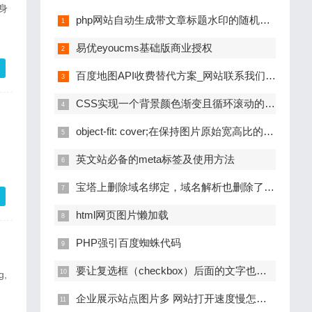
php网站自动生成带文章标题水印的随机缩略图
易优eyoucms基础版商业授权
百度地图API收费替代方案_网站联系我们页面公司地址地理位置标注
CSS实现一个背景颜色渐变且循环滚动的动画效果
object-fit: cover;在保持图片原始宽高比的前提下，让图片完全填满容器，超出部分会被裁剪
英文站必备的meta标签及使用方法
宝塔上删除域名绑定，域名解析也删除了，但是依然能访问网站怎么解决？
html网页图片懒加载
PHP强引百度蜘蛛代码
要让复选框（checkbox）后面的文字也能点击选中
企业展示站点图片多 网站打开速度慢怎么办？