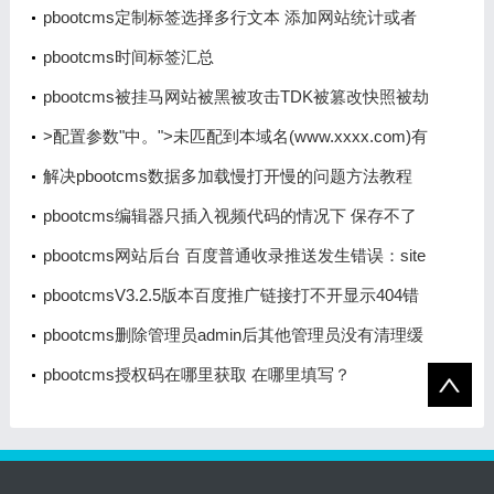
pbootcms定制标签选择多行文本 添加网站统计或者
是客服类js代码时出现br换行 导致代码不生效
pbootcms时间标签汇总
pbootcms被挂马网站被黑被攻击TDK被篡改快照被劫
持怎么办的解决办法
>配置参数"中。">未匹配到本域名(www.xxxx.com)有
效授权码，请到PbootCMS官网免费获取，并登录系
解决pbootcms数据多加载慢打开慢的问题方法教程
统后台填写到"全局配置>>配置参数"中。
pbootcms编辑器只插入视频代码的情况下 保存不了
数据
pbootcms网站后台 百度普通收录推送发生错误：site
error
pbootcmsV3.2.5版本百度推广链接打不开显示404错
误页面
pbootcms删除管理员admin后其他管理员没有清理缓
存的权限
pbootcms授权码在哪里获取 在哪里填写？