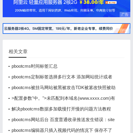
广告
广告
相关文章
pbootcms时间标签汇总
pbootcms定制标签选择多行文本 添加网站统计或者
是客服类js代码时出现br换行 导致代码不生效
pbootcms被挂马网站被黑被攻击TDK被篡改快照被劫
持怎么办的解决办法
>配置参数"中。">未匹配到本域名(www.xxxx.com)有
效授权码，请到PbootCMS官网免费获取，并登录系
解决pbootcms数据多加载慢打开慢的问题方法教程
统后台填写到"全局配置>>配置参数"中。
pbootcms网站后台 百度普通收录推送发生错误：site
error
pbootcms编辑器只插入视频代码的情况下 保存不了