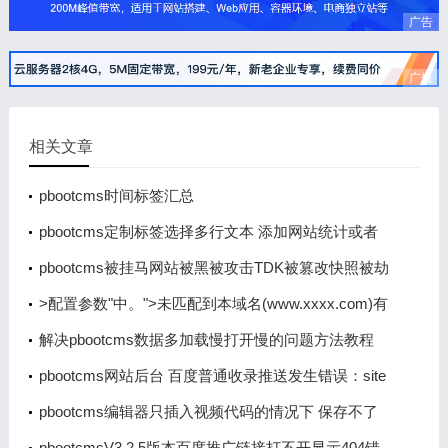
广告
广告
相关文章
pbootcms时间标签汇总
pbootcms定制标签选择多行文本 添加网站统计或者
是客服类js代码时出现br换行 导致代码不生效
pbootcms被挂马网站被黑被攻击TDK被篡改快照被劫
持怎么办的解决办法
>配置参数"中。">未匹配到本域名(www.xxxx.com)有
效授权码，请到PbootCMS官网免费获取，并登录系
解决pbootcms数据多加载慢打开慢的问题方法教程
统后台填写到"全局配置>>配置参数"中。
pbootcms网站后台 百度普通收录推送发生错误：site
error
pbootcms编辑器只插入视频代码的情况下 保存不了
数据
pbootcmsV3.2.5版本百度推广链接打不开显示404错