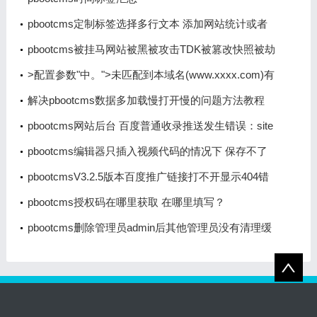
pbootcms定制标签选择多行文本 添加网站统计或者
是客服类js代码时出现br换行 导致代码不生效
pbootcms被挂马网站被黑被攻击TDK被篡改快照被劫
持怎么办的解决办法
>配置参数"中。">未匹配到本域名(www.xxxx.com)有
效授权码，请到PbootCMS官网免费获取，并登录系
解决pbootcms数据多加载慢打开慢的问题方法教程
统后台填写到"全局配置>>配置参数"中。
pbootcms网站后台 百度普通收录推送发生错误：site
error
pbootcms编辑器只插入视频代码的情况下 保存不了
数据
pbootcmsV3.2.5版本百度推广链接打不开显示404错
误页面
pbootcms授权码在哪里获取 在哪里填写？
pbootcms删除管理员admin后其他管理员没有清理缓
存的权限