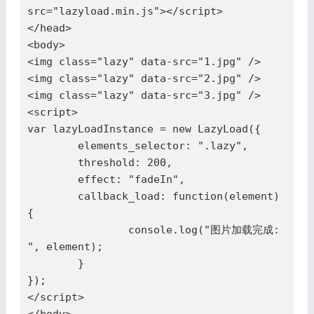
src="lazyload.min.js"></script>

</head>

<body>

<img class="lazy" data-src="1.jpg" />

<img class="lazy" data-src="2.jpg" />

<img class="lazy" data-src="3.jpg" />

<script>

var lazyLoadInstance = new LazyLoad({

	elements_selector: ".lazy",

	threshold: 200,

	effect: "fadeIn",

	callback_load: function(element) 
{

		console.log("图片加载完成: 
", element);

	}

});

</script>
