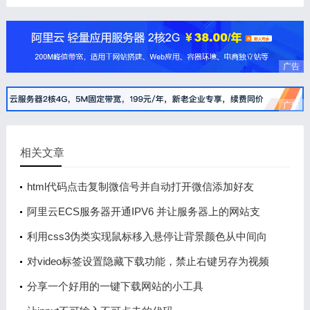
广告
广告
相关文章
html代码点击复制微信号并自动打开微信添加好友
阿里云ECS服务器开通IPV6 并让服务器上的网站支
持IPV6网络访问
利用css3伪类实现鼠标移入悬停让背景颜色从中间向
两边逐渐延伸展开
对video标签设置隐藏下载功能，禁止右键另存为视频
的操作
分享一个好用的一键下载网站的小工具