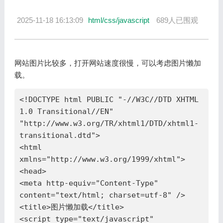
2025-11-18 16:13:09
html/css/javascript
689人已围观
网站图片比较多，打开网站速度很慢，可以考虑图片懒加
载。
<!DOCTYPE html PUBLIC "-//W3C//DTD XHTML 
1.0 Transitional//EN" 
"http://www.w3.org/TR/xhtml1/DTD/xhtml1-
transitional.dtd">

<html 
xmlns="http://www.w3.org/1999/xhtml">

<head>

<meta http-equiv="Content-Type" 
content="text/html; charset=utf-8" />

<title>图片懒加载</title>

<script type="text/javascript" 