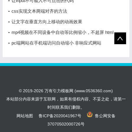
让input不可输入不可点击的代码
css实现文本两端对齐的方法
让文字在垂直方向上移动的动画效果
mp4视频在不同设备中自动等比例缩小，不超屏 html
代码
pc端网站在手机端访问自动缩小 非响应式网站
© 2019-2026 万有引力模板网 (www.0536360.com)
本站部分内容来源于互联网，如果有侵权内容、不妥之处，请第一
时间联系我们删除。
网站地图
鲁ICP备2020041967号
鲁公网安备
37070502000726号