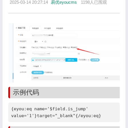
2025-03-14 20:27:14
易优eyoucms
1198人已围观
示例代码
{eyou:eq name='$field.is_jump' 
value='1'}target="_blank"{/eyou:eq}