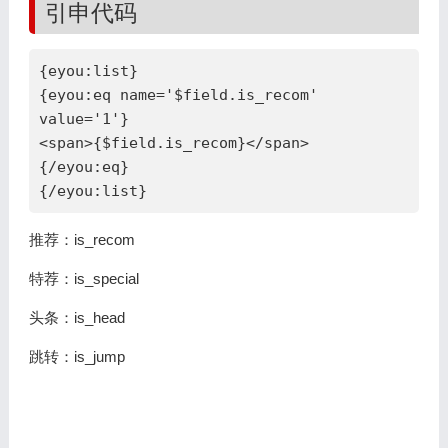
引申代码
{eyou:list}

{eyou:eq name='$field.is_recom' 
value='1'}

<span>{$field.is_recom}</span>

{/eyou:eq}

{/eyou:list}
推荐：is_recom
特荐：is_special
头条：is_head
跳转：is_jump