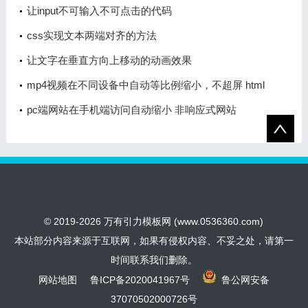
让input不可输入不可点击的代码
css实现文本两端对齐的方法
让文字在垂直方向上移动的动画效果
mp4视频在不同设备中自动等比例缩小，不超屏 html
代码
pc端网站在手机端访问自动缩小 非响应式网站
© 2019-2026 万有引力模板网 (www.0536360.com)
本站部分内容来源于互联网，如果有侵权内容、不妥之处，请第一
时间联系我们删除。
网站地图
鲁ICP备2020041967号
鲁公网安备
37070502000726号