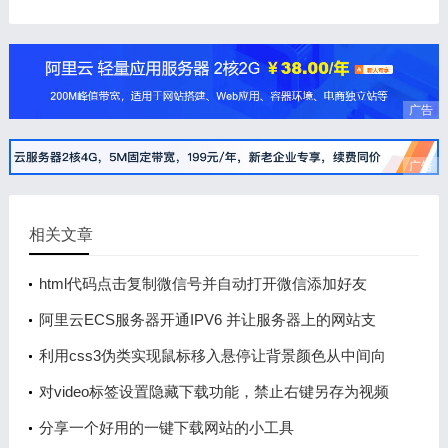
广告
广告
相关文章
html代码点击复制微信号并自动打开微信添加好友
阿里云ECS服务器开通IPV6 并让服务器上的网站支
持IPV6网络访问
利用css3伪类实现鼠标移入悬停让背景颜色从中间向
两边逐渐延伸展开
对video标签设置隐藏下载功能，禁止右键另存为视频
的操作
分享一个好用的一键下载网站的小工具