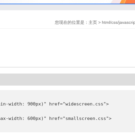
您现在的位置是：
主页
>
html/css/javascri
in-width: 900px)" href="widescreen.css">

ax-width: 600px)" href="smallscreen.css">
