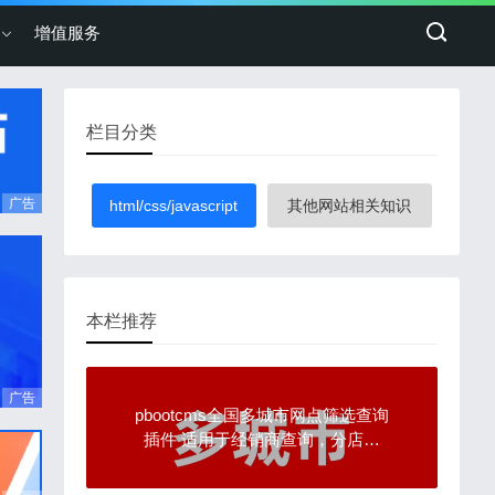
增值服务
栏目分类
广告
html/css/javascript
其他网站相关知识
本栏推荐
广告
pbootcms全国多城市网点筛选查询
插件 适用于经销商查询，分店查
询，售后服务站查询