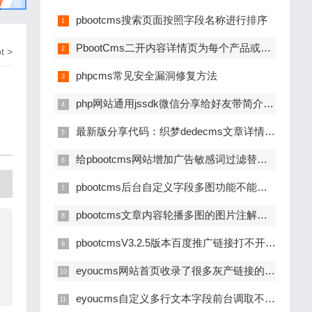
广告
pbootcms搜索页面按照字段名称进行排序
PbootCms二开内容详情页为每个产品或者是文章单独定制一个模板
pt
>
phpcms常见安全漏洞修复方法
php网站通用jssdk微信分享给好友带简介和缩略图
最新版分享代码：织梦dedecms文章详情页分享到微信显示缩略图和简介的方法
给pbootcms网站增加广告敏感词过滤替换功能的方法教程
pbootcms后台自定义字段多图功能不能拖拽调换图片顺序的修改方法
pbootcms文章内容轮播多图的图片注解改为多行
pbootcmsV3.2.5版本百度推广链接打不开显示404错误页面
eyoucms网站首页收录了很多灰产链接的临时解决办法
eyoucms自定义多行文本字段前台调取不能自动转义的问题解决办法