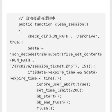
    // 自动会话清理脚本

    public function clean_session()

    {

        check_dir(RUN_PATH . '/archive', 
true);

        $data = 
json_decode(trim(substr(file_get_contents
(RUN_PATH . 
'/archive/session_ticket.php'), 15)));

        if($data->expire_time && $data-
>expire_time < time()){

            ignore_user_abort(true);

            set_time_limit(7200);

            ob_start();

            ob_end_flush();

            flush();
