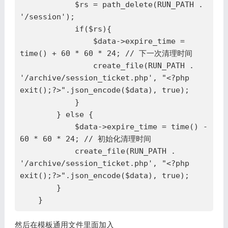
            $rs = path_delete(RUN_PATH . 
'/session');

            if($rs){

                $data->expire_time = 
time() + 60 * 60 * 24; // 下一次清理时间

                create_file(RUN_PATH . 
'/archive/session_ticket.php', "<?php 
exit();?>".json_encode($data), true);

            }

        } else {

            $data->expire_time = time() - 
60 * 60 * 24; // 初始化清理时间

            create_file(RUN_PATH . 
'/archive/session_ticket.php', "<?php 
exit();?>".json_encode($data), true);

        }

    }
然后在模板通用文件里面加入